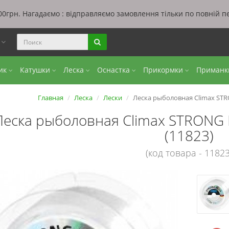
0грн. Нагадаємо : відправляємо замовлення тільки по повній п
ы
бик
Катушки
Леска
Оснастка
Прикормки
Приман
Главная
Леска
Лески
Леска рыболовная Climax STR
Леска рыболовная Climax STRONG 
(11823)
(код товара - 11823