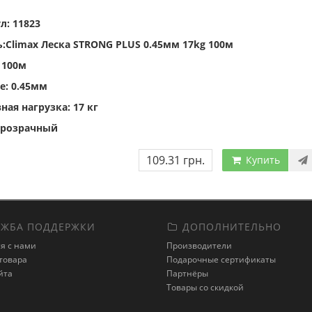
л: 11823
:Climax Леска STRONG PLUS 0.45мм 17kg 100м
 100м
е: 0.45мм
ная нагрузка: 17 кг
 прозрачный
109.31 грн.
Купить
ЖБА ПОДДЕРЖКИ
ДОПОЛНИТЕЛЬНО
я с нами
Производители
товара
Подарочные сертификаты
йта
Партнёры
Товары со скидкой