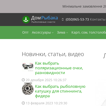
Мінімальне замовлення 20
Дом
Рыбака
(050)965-53-73
Контакт
Рыболовные снасти
Опт
Аксессуары
Зима
Карп, сом, толстоло
Новинки, статьи, видео
Как выбрать
поляризационные очки,
разновидности
20 декабря 2025 10:26:37
Как выбрать рыболовную
катушку для спиннинга,
фидера
13 февраля 2023 10:29:30