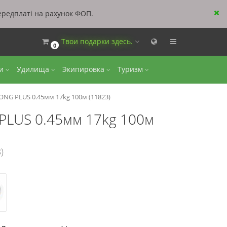
ередплаті на рахунок ФОП.
Твои подарки здесь.
0
ки
Удилища
Экипировка
Туризм
ONG PLUS 0.45мм 17kg 100м (11823)
PLUS 0.45мм 17kg 100м
)