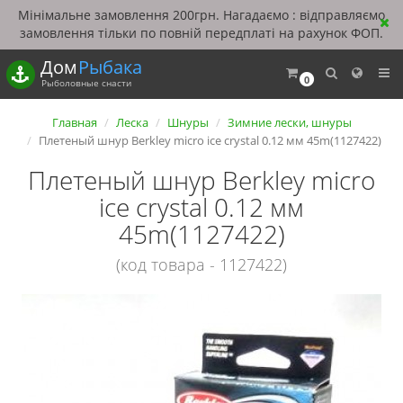
Мінімальне замовлення 200грн. Нагадаємо : відправляємо
замовлення тільки по повній передплаті на рахунок ФОП.
Дом
Рыбака
0
Рыболовные снасти
Главная
Леска
Шнуры
Зимние лески, шнуры
Плетеный шнур Berkley micro ice crystal 0.12 мм 45m(1127422)
Плетеный шнур Berkley micro
ice crystal 0.12 мм
45m(1127422)
(код товара - 1127422)