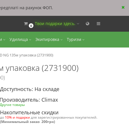
ередплаті на рахунок ФОП.
Твои подарки здесь.
0
ки
Удилища
Экипировка
Туризм
 NG 135м упаковка (2731900)
 упаковка (2731900)
0)
Доступность: На складе
Производитель: Climax
Другие товары
Накопительные скидки
до
10% и подарки
для зарегистрированных покупателей.
(Минимальный заказ 200грн)