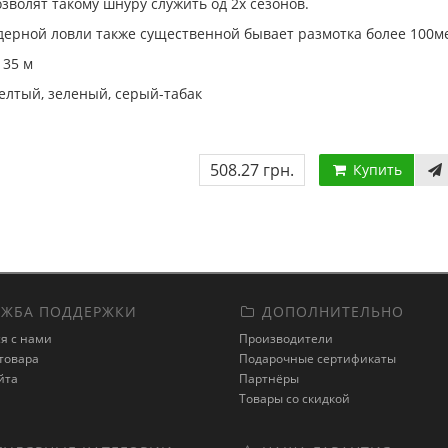
зволят такому шнуру служить од 2х сезонов.
дерной ловли также существенной бывает размотка более 100м
135 м
елтый, зеленый, серый-табак
508.27 грн.
Купить
ЖБА ПОДДЕРЖКИ
ДОПОЛНИТЕЛЬНО
я с нами
Производители
товара
Подарочные сертификаты
йта
Партнёры
Товары со скидкой