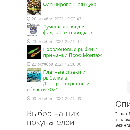
Фаршированная щука
26 октября 2021 19:02:43
Лучшая леска для
фидерных поводков
23 октября 2021 20:13:07
Поролоновые рыбки и
приманки Проф Монтаж
22 октября 2021 12:38:00
Платные ставки и
рыбалка в
Днепропетровской
области 2021
09 октября 2021 20:15:39
Опи
Выбор наших
Climax 
покупателей
неплох
бэкинга