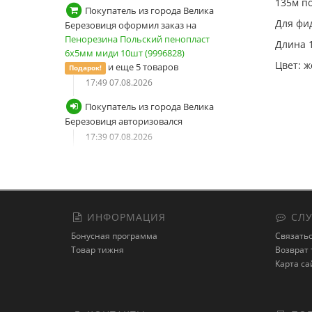
135м по
Покупатель из города Велика
Для фи
Березовиця оформил заказ на
Пенорезина Польский пенопласт
Длина 
6х5мм миди 10шт (9996828)
Цвет: ж
и еще 5 товаров
Подарок!
17:49 07.08.2026
Покупатель из города Велика
Березовиця авторизовался
17:39 07.08.2026
Покупатель из города Велика
Березовиця сбросил пароль от
учетной записи
17:38 07.08.2026
ИНФОРМАЦИЯ
СЛУ
Покупатель из города Велика
Бонусная программа
Связатьс
Березовиця запросил новый
Товар тижня
Возврат 
пароль
Карта са
17:38 07.08.2026
Покупатель из города Дніпро