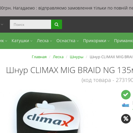
0грн. Нагадаємо : відправляємо замовлення тільки по повній п
ы
бик
Катушки
Леска
Оснастка
Прикормки
Приман
Главная
Леска
Шнуры
Шнур CLIMAX MIG BRAID
Шнур CLIMAX MIG BRAID NG 135м
(код товара - 273190