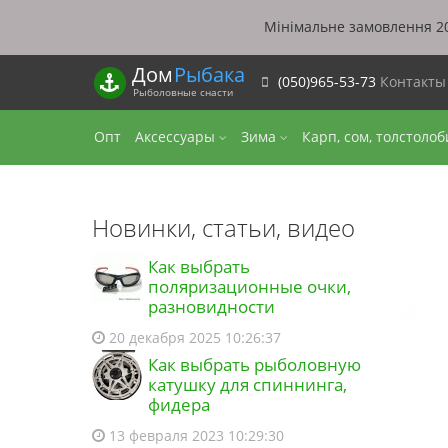
Мінімальне замовлення 20
Дом
Рыбака
(050)965-53-73
Контакт
Рыболовные снасти
Опт
Аксессуары
Зима
Карп, сом, толстоло
Новинки, статьи, видео
Как выбрать
поляризационные очки,
разновидности
20 декабря 2025 10:26:37
Как выбрать рыболовную
катушку для спиннинга,
фидера
13 февраля 2023 10:29:30