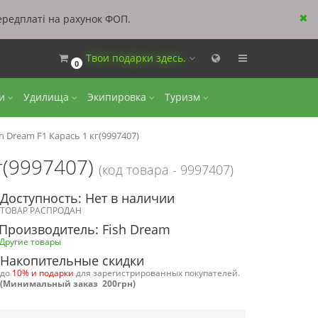
ередплаті на рахунок ФОП.
Твои подарки здесь.
0
ки
Удилища
Экипировка
Туризм
 Dream F1 Карась 1 кг(9997407)
г(9997407)
(код товара - 9997407)
Доступность: Нет в наличии
ТОВАР РАСПРОДАН
Производитель: Fish Dream
Другие товары
Накопительные скидки
до
10% и подарки
для зарегистрированных покупателей.
(Минимальный заказ 200грн)