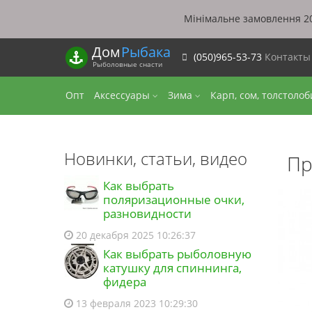
Мінімальне замовлення 20
Дом
Рыбака
(050)965-53-73
Контакт
Рыболовные снасти
Опт
Аксессуары
Зима
Карп, сом, толстоло
Новинки, статьи, видео
Пр
Как выбрать
поляризационные очки,
разновидности
20 декабря 2025 10:26:37
Как выбрать рыболовную
катушку для спиннинга,
фидера
13 февраля 2023 10:29:30