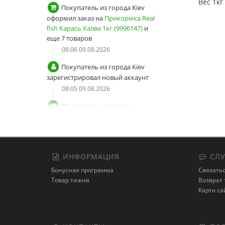
Вес 1кг
Покупатель из города Kiev
оформил заказ на
Прикормка Real
fish Карась Халва 1кг (9996147)
и
еще 7 товаров
08:06 09.08.2026
Покупатель из города Kiev
зарегистрировал новый аккаунт
08:05 09.08.2026
Покупатель из города
Пивденне оформил заказ на
Хлыст
карбоновый цельный Solid
(9996053)
и еще 3 товара
23:48 08.08.2026
ИНФОРМАЦИЯ
СЛУ
Покупатель из города
Бонусная программа
Связатьс
Пивденне зарегистрировал новый
Товар тижня
Возврат 
аккаунт
Карта са
23:47 08.08.2026
Покупатель из города Велика