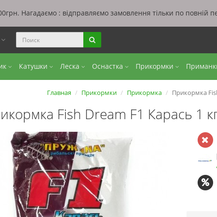
0грн. Нагадаємо : відправляємо замовлення тільки по повній п
ы
бик
Катушки
Леска
Оснастка
Прикормки
Приман
Главная
Прикормки
Прикормка
Прикормка Fish
икормка Fish Dream F1 Карась 1 к