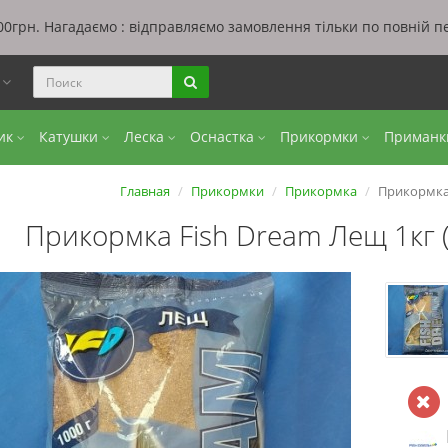
0грн. Нагадаємо : відправляємо замовлення тільки по повній п
ы
бик
Катушки
Леска
Оснастка
Прикормки
Приман
Главная
Прикормки
Прикормка
Прикормка 
Прикормка Fish Dream Лещ 1кг 