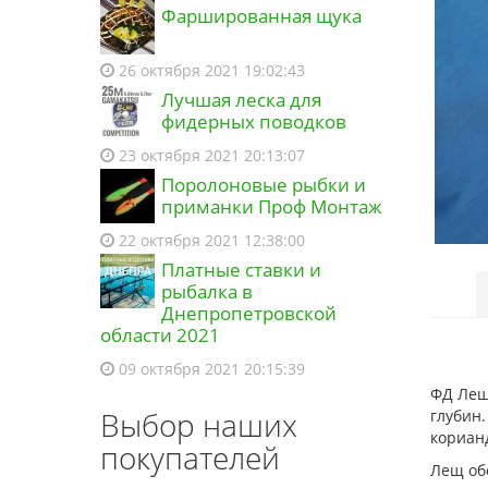
Фаршированная щука
26 октября 2021 19:02:43
Лучшая леска для
фидерных поводков
23 октября 2021 20:13:07
Поролоновые рыбки и
приманки Проф Монтаж
22 октября 2021 12:38:00
Платные ставки и
рыбалка в
Днепропетровской
области 2021
09 октября 2021 20:15:39
ФД Лещ
Выбор наших
глубин.
кориан
покупателей
Лещ обо