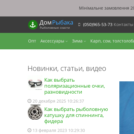
Мінімальне замовлення 20
Дом
Рыбака
(050)965-53-73
Контакт
Рыболовные снасти
Опт
Аксессуары
Зима
Карп, сом, толстоло
Новинки, статьи, видео
Как выбрать
поляризационные очки,
разновидности
20 декабря 2025 10:26:37
Как выбрать рыболовную
катушку для спиннинга,
фидера
13 февраля 2023 10:29:30