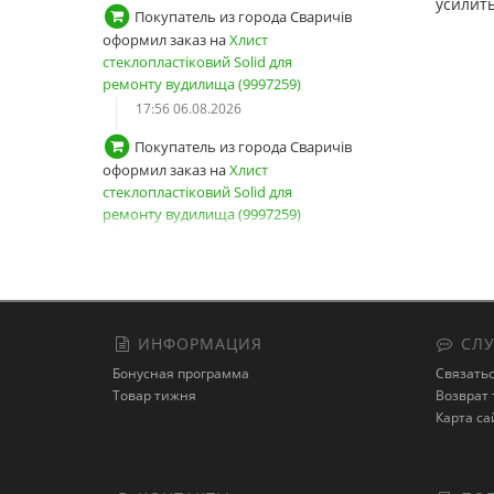
усилить
Покупатель из города Сваричів
оформил заказ на
Хлист
стеклопластіковий Solid для
ремонту вудилища (9997259)
17:56 06.08.2026
Покупатель из города Сваричів
оформил заказ на
Хлист
стеклопластіковий Solid для
ремонту вудилища (9997259)
17:54 06.08.2026
Покупатель из города Сваричів
зарегистрировал новый аккаунт
17:53 06.08.2026
ИНФОРМАЦИЯ
СЛУ
Покупатель из города Київ
Бонусная программа
Связатьс
авторизовался
Товар тижня
Возврат 
13:04 06.08.2026
Карта са
Покупатель оформил заказ на
Снасть на товстолоба "Кошик-