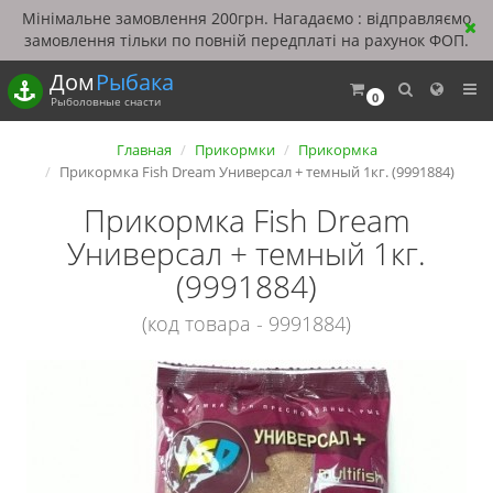
Мінімальне замовлення 200грн. Нагадаємо : відправляємо
замовлення тільки по повній передплаті на рахунок ФОП.
Дом
Рыбака
0
Рыболовные снасти
Главная
Прикормки
Прикормка
Прикормка Fish Dream Универсал + темный 1кг. (9991884)
Прикормка Fish Dream
Универсал + темный 1кг.
(9991884)
(код товара - 9991884)