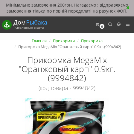
Мінімальне замовлення 200грн. Нагадаємо : відправляємо
замовлення тільки по повній передплаті на рахунок ФОП.
Дом
Рыбака
0
Рыболовные снасти
Главная
Прикормки
Прикормка
Прикормка MegaMix "Оранжевый карп" 0.9кг.(9994842)
Прикормка MegaMix
"Оранжевый карп" 0.9кг.
(9994842)
(код товара - 9994842)