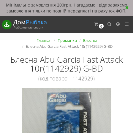
Мінімальне замовлення 200грн. Нагадаємо : відправляємо
замовлення тільки по повній передплаті на рахунок ФОП.
Дом
Рыбака
0
Рыболовные снасти
Главная
Приманки
Блесны
Блесна Abu Garcia Fast Attack 10г(1142929) G-BD
Блесна Abu Garcia Fast Attack
10г(1142929) G-BD
(код товара - 1142929)