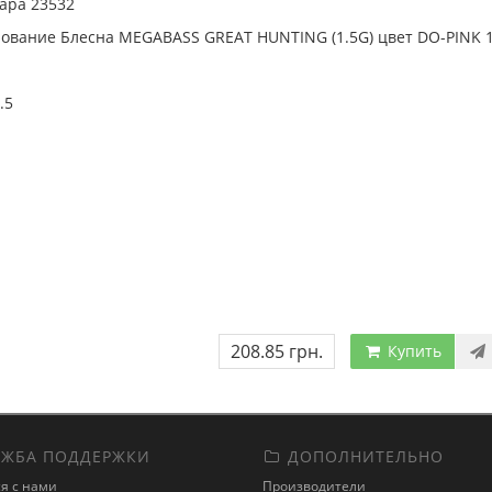
ара 23532
ование Блесна MEGABASS GREAT HUNTING (1.5G) цвет DO-PINK 1.
1.5
208.85 грн.
Купить
ЖБА ПОДДЕРЖКИ
ДОПОЛНИТЕЛЬНО
я с нами
Производители