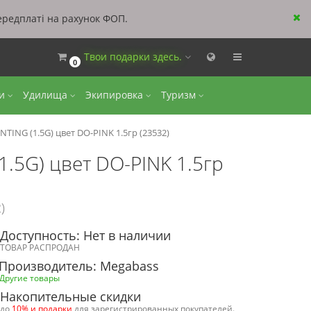
ередплаті на рахунок ФОП.
Твои подарки здесь.
0
ки
Удилища
Экипировка
Туризм
ING (1.5G) цвет DO-PINK 1.5гр (23532)
.5G) цвет DO-PINK 1.5гр
)
Доступность: Нет в наличии
ТОВАР РАСПРОДАН
Производитель: Megabass
Другие товары
Накопительные скидки
до
10% и подарки
для зарегистрированных покупателей.