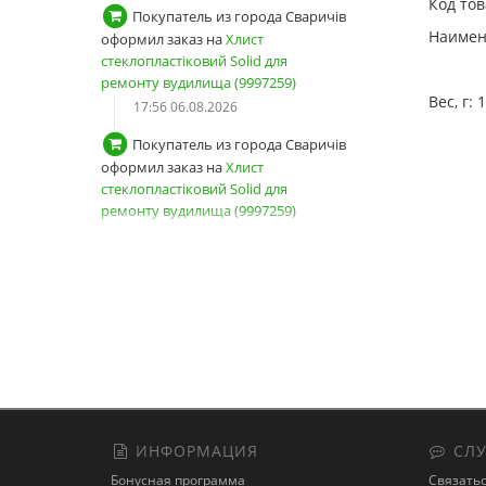
Код тов
Покупатель из города Сваричів
Наимен
оформил заказ на
Хлист
стеклопластіковий Solid для
ремонту вудилища (9997259)
Вес, г:
17:56 06.08.2026
Покупатель из города Сваричів
оформил заказ на
Хлист
стеклопластіковий Solid для
ремонту вудилища (9997259)
17:54 06.08.2026
Покупатель из города Сваричів
зарегистрировал новый аккаунт
17:53 06.08.2026
Покупатель из города Київ
авторизовался
13:04 06.08.2026
Покупатель оформил заказ на
ИНФОРМАЦИЯ
СЛУ
Снасть на товстолоба "Кошик-
Бонусная программа
Связатьс