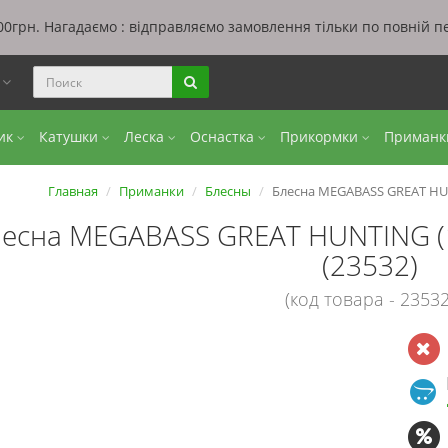
0грн. Нагадаємо : відправляємо замовлення тільки по повній п
ы
бик
Катушки
Леска
Оснастка
Прикормки
Приман
Главная
Приманки
Блесны
Блесна MEGABASS GREAT HUNT
есна MEGABASS GREAT HUNTING (1
(23532)
(код товара - 23532