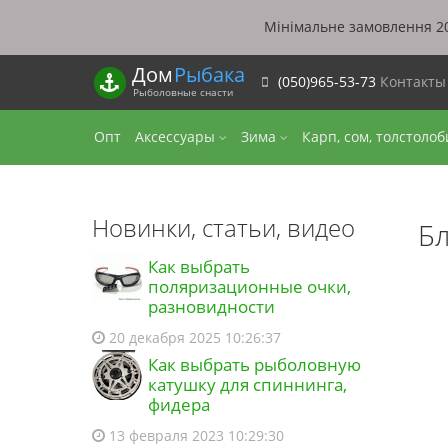
Мінімальне замовлення 20
Дом
Рыбака
(050)965-53-73
Контакт
Рыболовные снасти
Опт
Аксессуары
Зима
Карп, сом, толстоло
Новинки, статьи, видео
Бл
Как выбрать
поляризационные очки,
разновидности
20 декабря 2025 10:26:37
Как выбрать рыболовную
катушку для спиннинга,
фидера
13 февраля 2023 10:29:30