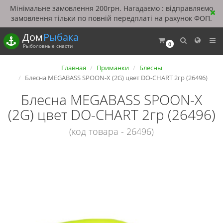
Мінімальне замовлення 200грн. Нагадаємо : відправляємо
замовлення тільки по повній передплаті на рахунок ФОП.
Дом
Рыбака
0
Рыболовные снасти
Главная
Приманки
Блесны
Блесна MEGABASS SPOON-X (2G) цвет DO-CHART 2гр (26496)
Блесна MEGABASS SPOON-X
(2G) цвет DO-CHART 2гр (26496)
(код товара - 26496)