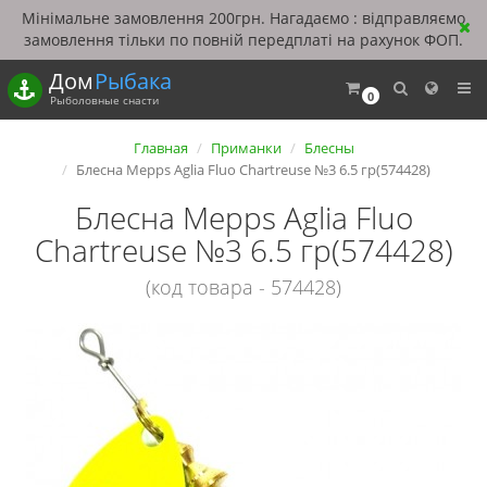
Мінімальне замовлення 200грн. Нагадаємо : відправляємо
замовлення тільки по повній передплаті на рахунок ФОП.
Дом
Рыбака
0
Рыболовные снасти
Главная
Приманки
Блесны
Блесна Mepps Aglia Fluo Chartreuse №3 6.5 гр(574428)
Блесна Mepps Aglia Fluo
Chartreuse №3 6.5 гр(574428)
(код товара - 574428)