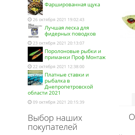
Фаршированная щука
26 октября 2021 19:02:43
Лучшая леска для
фидерных поводков
23 октября 2021 20:13:07
Поролоновые рыбки и
приманки Проф Монтаж
22 октября 2021 12:38:00
Платные ставки и
рыбалка в
Днепропетровской
области 2021
09 октября 2021 20:15:39
О
Выбор наших
покупателей