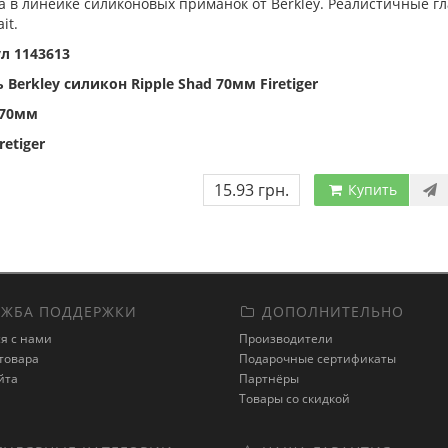
 в линейке силиконовых приманок от Berkley. Реалистичные гл
it.
л 1143613
Berkley силикон Ripple Shad 70мм Firetiger
 70мм
retiger
15.93 грн.
Купить
ЖБА ПОДДЕРЖКИ
ДОПОЛНИТЕЛЬНО
я с нами
Производители
товара
Подарочные сертификаты
йта
Партнёры
Товары со скидкой