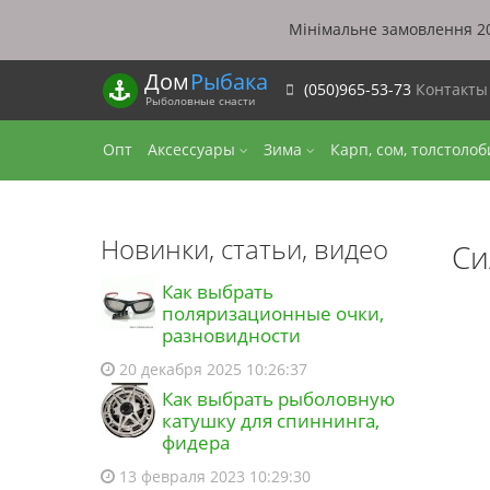
Мінімальне замовлення 20
Дом
Рыбака
(050)965-53-73
Контакт
Рыболовные снасти
Опт
Аксессуары
Зима
Карп, сом, толстоло
Новинки, статьи, видео
Си
Как выбрать
поляризационные очки,
разновидности
20 декабря 2025 10:26:37
Как выбрать рыболовную
катушку для спиннинга,
фидера
13 февраля 2023 10:29:30