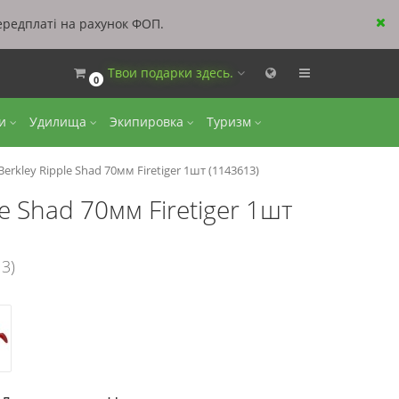
ередплаті на рахунок ФОП.
Твои подарки здесь.
0
ки
Удилища
Экипировка
Туризм
rkley Ripple Shad 70мм Firetiger 1шт (1143613)
 Shad 70мм Firetiger 1шт
3)