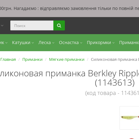
0грн. Нагадаємо : відправляємо замовлення тільки по повній п
ы
бик
Катушки
Леска
Оснастка
Прикормки
Приман
Главная
Приманки
Мягкие приманки
Силиконовая приманка Be
ликоновая приманка Berkley Ripple
(1143613)
(код товара - 114361