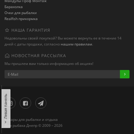
Мандулы Проф Монтаж
Барахолка
Очки для рыбалки
Realfish прикормка
НАША ГАРАНТИЯ
Недовольны своей покупкой? Вы можете вернуть ее в течение 14
дней с даты продажи, согласно
нашим правилам
.
НОВОСТНАЯ РАССЫЛКА
Мы пришлем вам только информацию об акциях!
Левая панель
Товары для рыбалки и отдыха
Дом рыбака Днепр © 2009 – 2026