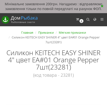
Мінімальне замовлення 200грн. Нагадаємо : відправляємо
замовлення тільки по повній передплаті на рахунок ФОП.
Дом
Рыбака
0
Рыболовные снасти
Главная
Приманки
Мягкие приманки
Силикон KEITECH EASY SHINER 4" цвет EA#01 Orange Pepper
7шт(23281)
Силикон KEITECH EASY SHINER
4" цвет EA#01 Orange Pepper
7шт(23281)
(код товара - 23281)