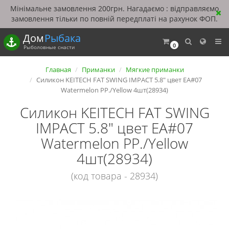
Мінімальне замовлення 200грн. Нагадаємо : відправляємо
замовлення тільки по повній передплаті на рахунок ФОП.
Дом
Рыбака
0
Рыболовные снасти
Главная
Приманки
Мягкие приманки
Силикон KEITECH FAT SWING IMPACT 5.8" цвет EA#07
Watermelon PP./Yellow 4шт(28934)
Силикон KEITECH FAT SWING
IMPACT 5.8" цвет EA#07
Watermelon PP./Yellow
4шт(28934)
(код товара - 28934)