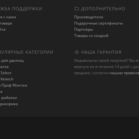
ЖБА ПОДДЕРЖКИ
ДОПОЛНИТЕЛЬНО
я с нами
Производители
товара
Подарочные сертификаты
йта
Партнёры
Товары со скидкой
УЛЯРНЫЕ КАТЕГОРИИ
НАША ГАРАНТИЯ
и для удилищ
Недовольны своей покупкой? Вы 
латка
вернуть ее в течение 14 дней с да
Select
продажи, согласно
нашим правил
Keitech
 Проф Монтаж
ка
я рыбалки
 прикормка