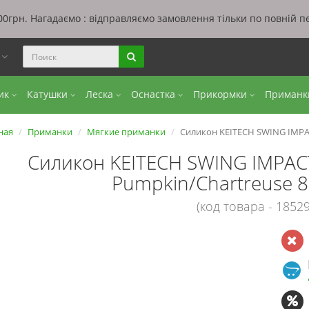
0грн. Нагадаємо : відправляємо замовлення тільки по повній п
ы
бик
Катушки
Леска
Оснастка
Прикормки
Приман
ная
Приманки
Мягкие приманки
Силикон KEITECH SWING IMPAC
Силикон KEITECH SWING IMPACT
Pumpkin/Chartreuse 
(код товара - 18529