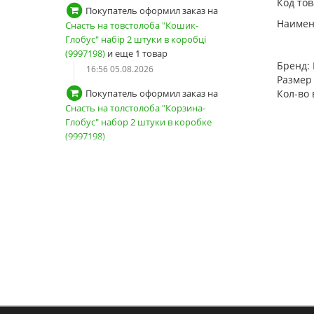
Код тов
Покупатель оформил заказ на
Наимен
Снасть на товстолоба "Кошик-
Глобус" набір 2 штуки в коробці
(9997198)
и еще 1 товар
Бренд:
16:56 05.08.2026
Размер 
Кол-во 
Покупатель оформил заказ на
Снасть на толстолоба "Корзина-
Глобус" набор 2 штуки в коробке
(9997198)
16:02 05.08.2026
Покупатель оформил заказ на
Жерлица разборная ПФ (9995382)
22:43 04.08.2026
Покупатель из города Київ
зарегистрировал новый аккаунт
22:21 04.08.2026
Покупатель оформил заказ на
Воблер Strike Pro Baby Pro EG-