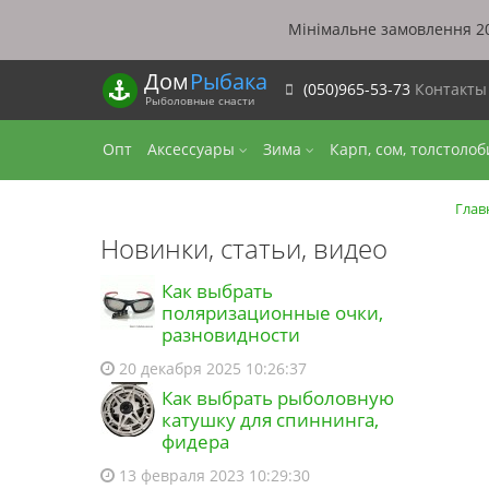
Мінімальне замовлення 20
Дом
Рыбака
(050)965-53-73
Контакт
Рыболовные снасти
Опт
Аксессуары
Зима
Карп, сом, толстоло
Глав
Новинки, статьи, видео
Как выбрать
поляризационные очки,
разновидности
20 декабря 2025 10:26:37
Как выбрать рыболовную
катушку для спиннинга,
фидера
13 февраля 2023 10:29:30