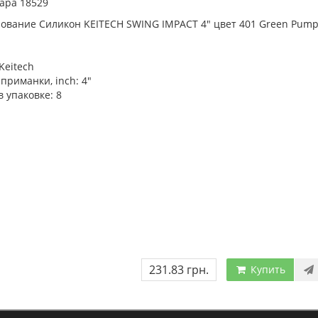
ара 18529
ование Силикон KEITECH SWING IMPACT 4" цвет 401 Green Pumpk
Keitech
приманки, inch:
4"
в упаковке:
8
231.83 грн.
Купить