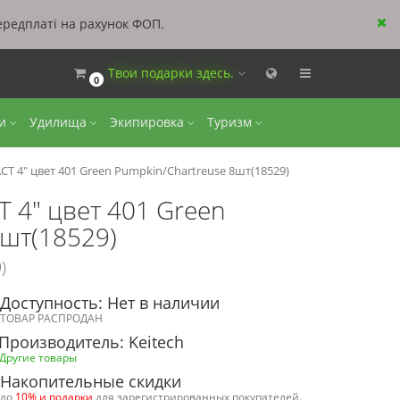
ередплаті на рахунок ФОП.
Твои подарки здесь.
0
ки
Удилища
Экипировка
Туризм
T 4" цвет 401 Green Pumpkin/Chartreuse 8шт(18529)
 4" цвет 401 Green
8шт(18529)
)
Доступность: Нет в наличии
ТОВАР РАСПРОДАН
Производитель: Keitech
Другие товары
Накопительные скидки
до
10% и подарки
для зарегистрированных покупателей.