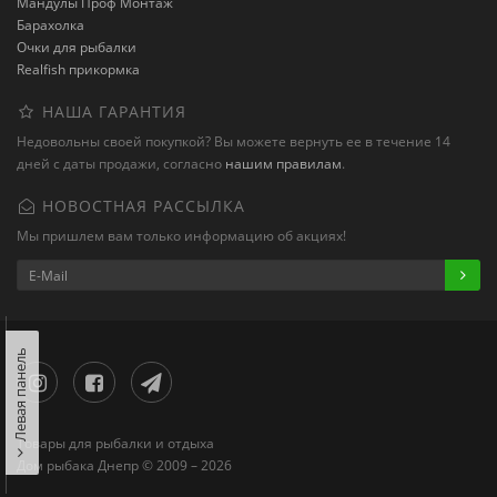
Мандулы Проф Монтаж
Барахолка
Очки для рыбалки
Realfish прикормка
НАША ГАРАНТИЯ
Недовольны своей покупкой? Вы можете вернуть ее в течение 14
дней с даты продажи, согласно
нашим правилам
.
НОВОСТНАЯ РАССЫЛКА
Мы пришлем вам только информацию об акциях!
Левая панель
Товары для рыбалки и отдыха
Дом рыбака Днепр © 2009 – 2026