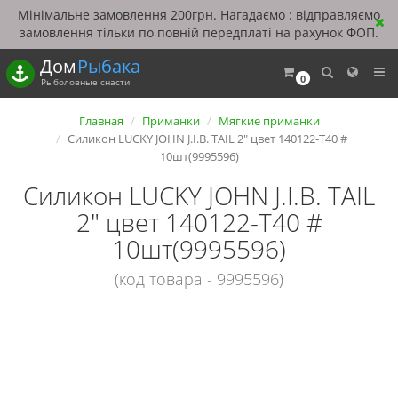
Мінімальне замовлення 200грн. Нагадаємо : відправляємо
замовлення тільки по повній передплаті на рахунок ФОП.
Дом
Рыбака
0
Рыболовные снасти
Главная
Приманки
Мягкие приманки
Силикон LUCKY JOHN J.I.B. TAIL 2" цвет 140122-T40 #
10шт(9995596)
Силикон LUCKY JOHN J.I.B. TAIL
2" цвет 140122-T40 #
10шт(9995596)
(код товара - 9995596)