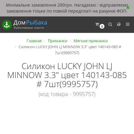
Мінімальне замовлення 200грн. Нагадаємо : відправляємо
замовлення тільки по повній передплаті на рахунок ФОП.
Дом
Рыбака
0
Рыболовные снасти
Главная
Приманки
Мягкие приманки
Силикон LUCKY JOHN LJ MINNOW 3.3" цвет 140143-085 #
7шт(9995757)
Силикон LUCKY JOHN LJ
MINNOW 3.3" цвет 140143-085
# 7шт(9995757)
(код товара - 9995757)