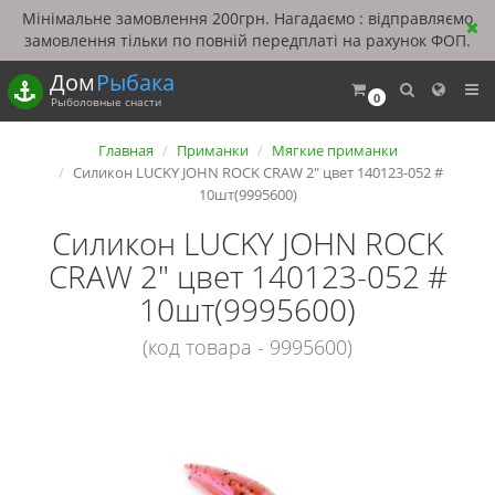
Мінімальне замовлення 200грн. Нагадаємо : відправляємо
замовлення тільки по повній передплаті на рахунок ФОП.
Дом
Рыбака
0
Рыболовные снасти
Главная
Приманки
Мягкие приманки
Силикон LUCKY JOHN ROCK CRAW 2" цвет 140123-052 #
10шт(9995600)
Силикон LUCKY JOHN ROCK
CRAW 2" цвет 140123-052 #
10шт(9995600)
(код товара - 9995600)