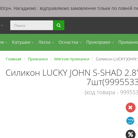
0грн. Нагадаємо : відправляємо замовлення тільки по повній п
ы
бик
Катушки
Леска
Оснастка
Прикормки
Приман
Главная
Приманки
Мягкие приманки
Силикон LUCKY JOHN S
Силикон LUCKY JOHN S-SHAD 2.8
7шт(9995533
(код товара - 999553