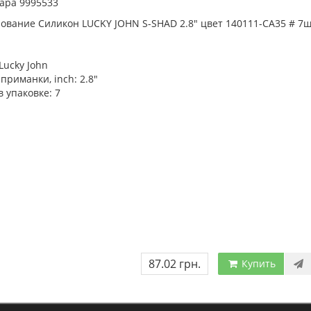
ара 9995533
вание Силикон LUCKY JOHN S-SHAD 2.8" цвет 140111-CA35 # 7ш
Lucky John
приманки, inch:
2.8"
в упаковке:
7
87.02 грн.
Купить