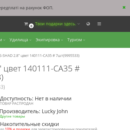
ередплаті на рахунок ФОП.
Твои подарки здесь.
0
ки
Удилища
Экипировка
Туризм
-SHAD 2.8" цвет 140111-CA35 # 7шт(9995533)
" цвет 140111-CA35 #
)
3)
Доступность: Нет в наличии
ТОВАР РАСПРОДАН
Производитель: Lucky John
Другие товары
Накопительные скидки
до
10% и подарки
для зарегистрированных покупателей.