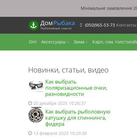
Мінімальне замовлення 20
Дом
Рыбака
(050)965-53-73
Контакт
Рыболовные снасти
Опт
Аксессуары
Зима
Карп, сом, толстоло
Новинки, статьи, видео
Как выбрать
поляризационные очки,
разновидности
20 декабря 2025 10:26:37
Как выбрать рыболовную
катушку для спиннинга,
фидера
13 февраля 2023 10:29:30