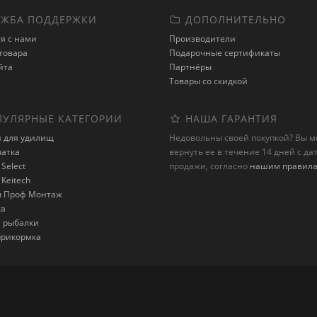
ЖБА ПОДДЕРЖКИ
ДОПОЛНИТЕЛЬНО
я с нами
Производители
товара
Подарочные сертификаты
йта
Партнёры
Товары со скидкой
УЛЯРНЫЕ КАТЕГОРИИ
НАША ГАРАНТИЯ
и для удилищ
Недовольны своей покупкой? Вы 
латка
вернуть ее в течение 14 дней с да
Select
продажи, согласно
нашим правил
Keitech
 Проф Монтаж
ка
я рыбалки
 прикормка