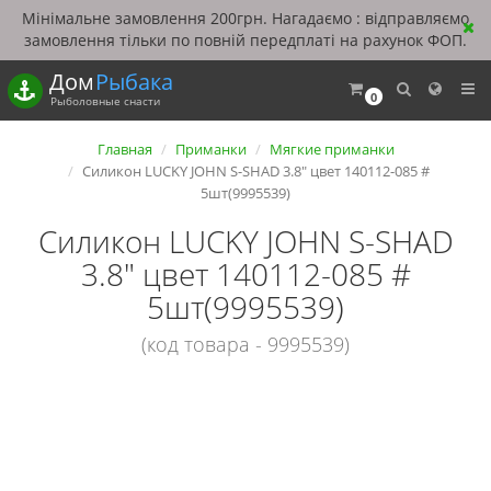
Мінімальне замовлення 200грн. Нагадаємо : відправляємо
замовлення тільки по повній передплаті на рахунок ФОП.
Дом
Рыбака
0
Рыболовные снасти
Главная
Приманки
Мягкие приманки
Силикон LUCKY JOHN S-SHAD 3.8" цвет 140112-085 #
5шт(9995539)
Силикон LUCKY JOHN S-SHAD
3.8" цвет 140112-085 #
5шт(9995539)
(код товара - 9995539)