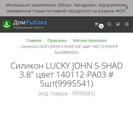
Мінімальне замовлення 200грн. Нагадаємо : відправляємо
замовлення тільки по повній передплаті на рахунок ФОП.
Дом
Рыбака
0
Рыболовные снасти
Главная
Приманки
Мягкие приманки
Силикон LUCKY JOHN S-SHAD 3.8" цвет 140112-PA03 #
5шт(9995541)
Силикон LUCKY JOHN S-SHAD
3.8" цвет 140112-PA03 #
5шт(9995541)
(код товара - 9995541)