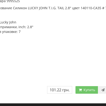
ара 9995525
вание Силикон LUCKY JOHN T.I.G. TAIL 2.8" цвет 140110-CA35 # 
Lucky John
приманки, inch:
2.8"
в упаковке:
7
101.22 грн.
Купить