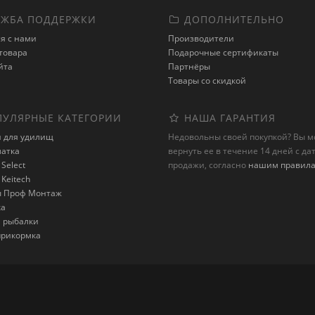
ЖБА ПОДДЕРЖКИ
ДОПОЛНИТЕЛЬНО
я с нами
Производители
товара
Подарочные сертификаты
йта
Партнёры
Товары со скидкой
УЛЯРНЫЕ КАТЕГОРИИ
НАША ГАРАНТИЯ
и для удилищ
Недовольны своей покупкой? Вы 
латка
вернуть ее в течение 14 дней с да
Select
продажи, согласно
нашим правил
Keitech
 Проф Монтаж
ка
я рыбалки
 прикормка