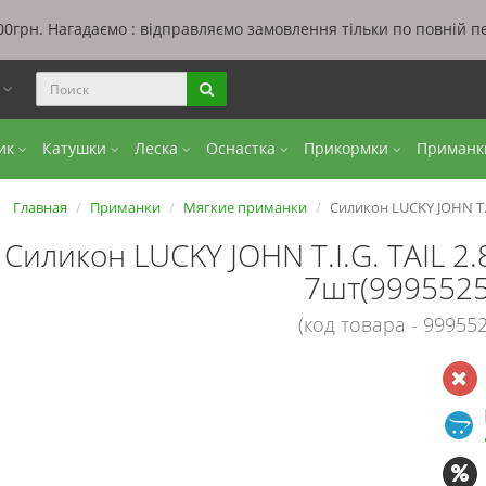
0грн. Нагадаємо : відправляємо замовлення тільки по повній п
ы
бик
Катушки
Леска
Оснастка
Прикормки
Приман
Главная
Приманки
Мягкие приманки
Силикон LUCKY JOHN T.I
Силикон LUCKY JOHN T.I.G. TAIL 2
7шт(9995525
(код товара - 999552