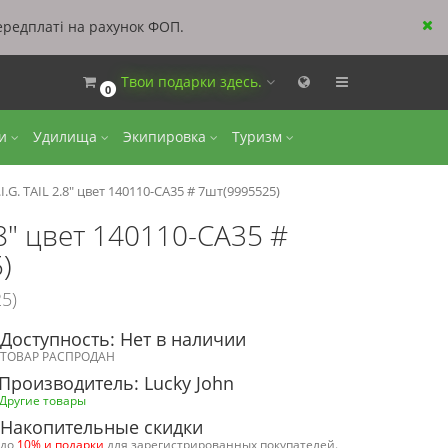
ередплаті на рахунок ФОП.
Твои подарки здесь.
0
ки
Удилища
Экипировка
Туризм
.G. TAIL 2.8" цвет 140110-CA35 # 7шт(9995525)
.8" цвет 140110-CA35 #
)
5)
Доступность: Нет в наличии
ТОВАР РАСПРОДАН
Производитель: Lucky John
Другие товары
Накопительные скидки
до
10% и подарки
для зарегистрированных покупателей.