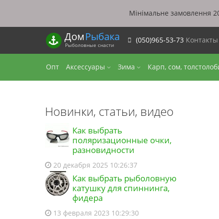
Мінімальне замовлення 20
Дом
Рыбака
(050)965-53-73
Контакт
Рыболовные снасти
Опт
Аксессуары
Зима
Карп, сом, толстоло
Новинки, статьи, видео
Как выбрать
поляризационные очки,
разновидности
20 декабря 2025 10:26:37
Как выбрать рыболовную
катушку для спиннинга,
фидера
13 февраля 2023 10:29:30