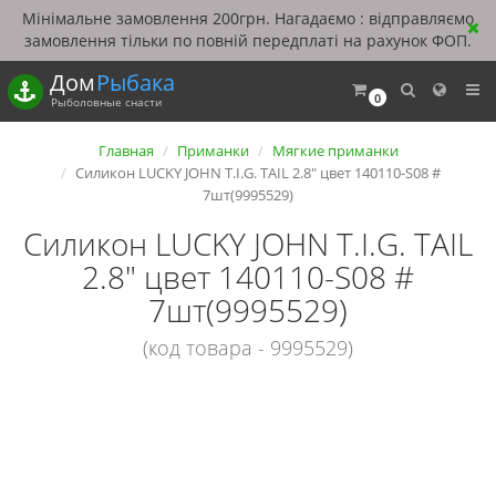
Мінімальне замовлення 200грн. Нагадаємо : відправляємо
замовлення тільки по повній передплаті на рахунок ФОП.
Дом
Рыбака
0
Рыболовные снасти
Главная
Приманки
Мягкие приманки
Силикон LUCKY JOHN T.I.G. TAIL 2.8" цвет 140110-S08 #
7шт(9995529)
Силикон LUCKY JOHN T.I.G. TAIL
2.8" цвет 140110-S08 #
7шт(9995529)
(код товара - 9995529)