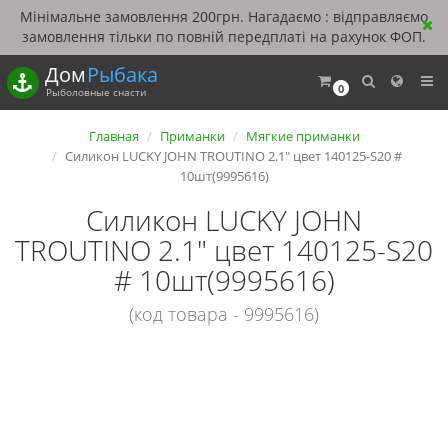
Мінімальне замовлення 200грн. Нагадаємо : відправляємо
замовлення тільки по повній передплаті на рахунок ФОП.
Дом
Рыбака
0
Рыболовные снасти
Главная
Приманки
Мягкие приманки
Силикон LUCKY JOHN TROUTINO 2.1" цвет 140125-S20 #
10шт(9995616)
Силикон LUCKY JOHN
TROUTINO 2.1" цвет 140125-S20
# 10шт(9995616)
(код товара - 9995616)