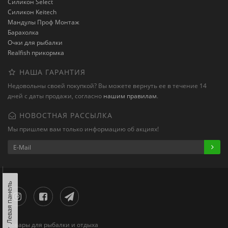
Силикон Select
Силикон Keitech
Мандулы Проф Монтаж
Барахолка
Очки для рыбалки
Realfish прикормка
НАША ГАРАНТИЯ
Недовольны своей покупкой? Вы можете вернуть ее в течение 14
дней с даты продажи, согласно
нашим правилам
.
НОВОСТНАЯ РАССЫЛКА
Мы пришлем вам только информацию об акциях!
Левая панель
Товары для рыбалки и отдыха