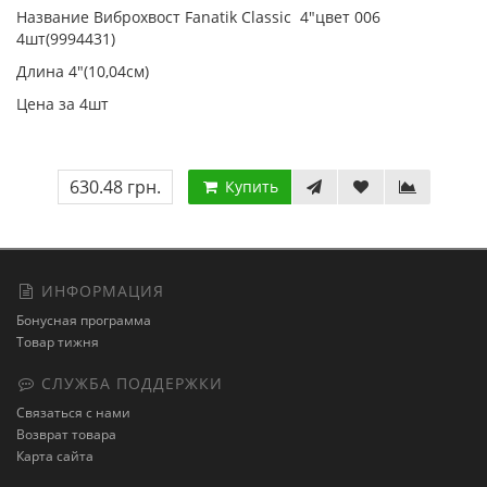
Название Виброхвост Fanatik Classic 4"цвет 006
4шт(9994431)
Длина 4"(10,04см)
Цена за 4шт
630.48 грн.
Купить
ИНФОРМАЦИЯ
Бонусная программа
Товар тижня
СЛУЖБА ПОДДЕРЖКИ
Связаться с нами
Возврат товара
Карта сайта