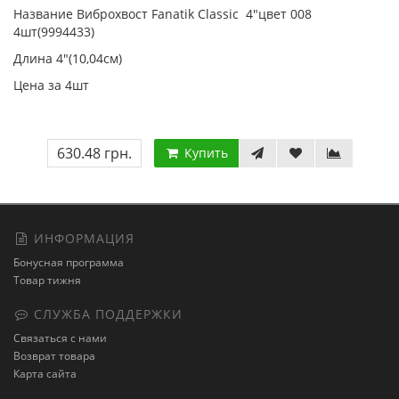
Название Виброхвост Fanatik Classic 4"цвет 008
4шт(9994433)
Длина 4"(10,04см)
Цена за 4шт
630.48 грн.
Купить
ИНФОРМАЦИЯ
Бонусная программа
Товар тижня
СЛУЖБА ПОДДЕРЖКИ
Связаться с нами
Возврат товара
Карта сайта