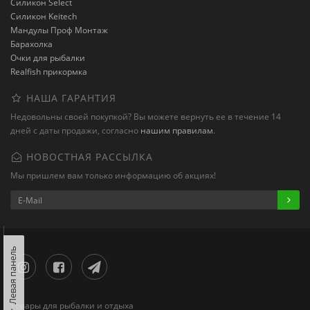
Силикон Select
Силикон Keitech
Мандулы Проф Монтаж
Барахолка
Очки для рыбалки
Realfish прикормка
НАША ГАРАНТИЯ
Недовольны своей покупкой? Вы можете вернуть ее в течение 14
дней с даты продажи, согласно
нашим правилам
.
НОВОСТНАЯ РАССЫЛКА
Мы пришлем вам только информацию об акциях!
Левая панель
Товары для рыбалки и отдыха