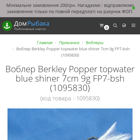
Мінімальне замовлення 200грн. Нагадаємо : відправляємо
замовлення тільки по повній передплаті на рахунок ФОП.
Дом
Рыбака
0
Рыболовные снасти
Главная
Приманки
Воблеры
Воблер Berkley Popper topwater blue shiner 7cm 9g FP7-bsh
(1095830)
Воблер Berkley Popper topwater
blue shiner 7cm 9g FP7-bsh
(1095830)
(код товара - 1095830)