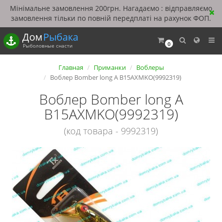
Мінімальне замовлення 200грн. Нагадаємо : відправляємо
замовлення тільки по повній передплаті на рахунок ФОП.
Дом
Рыбака
0
Рыболовные снасти
Главная
Приманки
Воблеры
Воблер Bomber long A B15AXMKO(9992319)
Воблер Bomber long A
B15AXMKO(9992319)
(код товара - 9992319)