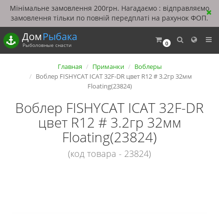
Мінімальне замовлення 200грн. Нагадаємо : відправляємо
замовлення тільки по повній передплаті на рахунок ФОП.
Дом
Рыбака
0
Рыболовные снасти
Главная
Приманки
Воблеры
Воблер FISHYCAT ICAT 32F-DR цвет R12 # 3.2гр 32мм
Floating(23824)
Воблер FISHYCAT ICAT 32F-DR
цвет R12 # 3.2гр 32мм
Floating(23824)
(код товара - 23824)