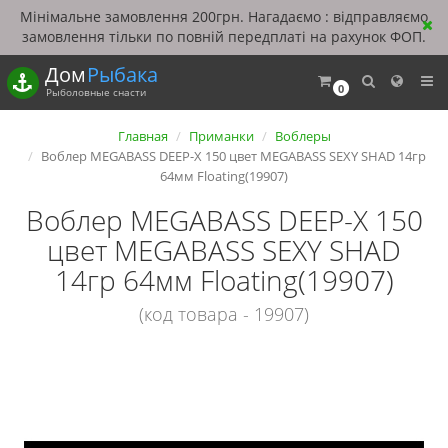
Мінімальне замовлення 200грн. Нагадаємо : відправляємо
замовлення тільки по повній передплаті на рахунок ФОП.
Дом
Рыбака
0
Рыболовные снасти
Главная
Приманки
Воблеры
Воблер MEGABASS DEEP-X 150 цвет MEGABASS SEXY SHAD 14гр
64мм Floating(19907)
Воблер MEGABASS DEEP-X 150
цвет MEGABASS SEXY SHAD
14гр 64мм Floating(19907)
(код товара - 19907)