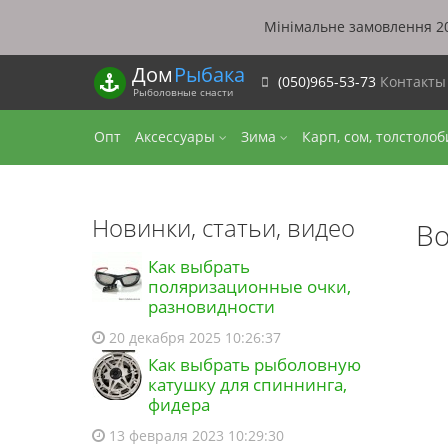
Мінімальне замовлення 20
Дом
Рыбака
(050)965-53-73
Контакт
Рыболовные снасти
Опт
Аксессуары
Зима
Карп, сом, толстоло
Новинки, статьи, видео
Во
Как выбрать
поляризационные очки,
разновидности
20 декабря 2025 10:26:37
Как выбрать рыболовную
катушку для спиннинга,
фидера
13 февраля 2023 10:29:30