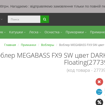
0грн. Нагадаємо : відправляємо замовлення тільки по повній п
ы
бик
Катушки
Леска
Оснастка
Прикормки
Приман
Главная
Приманки
Воблеры
Воблер MEGABASS FX9 SW цвет D
блер MEGABASS FX9 SW цвет DARK
Floating(2773
(код товара - 27739