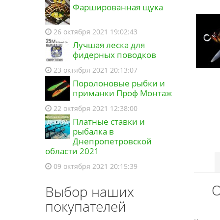
Фаршированная щука
26 октября 2021 19:02:43
Лучшая леска для
фидерных поводков
23 октября 2021 20:13:07
Поролоновые рыбки и
приманки Проф Монтаж
22 октября 2021 12:38:00
Платные ставки и
рыбалка в
Днепропетровской
области 2021
09 октября 2021 20:15:39
О
Выбор наших
покупателей