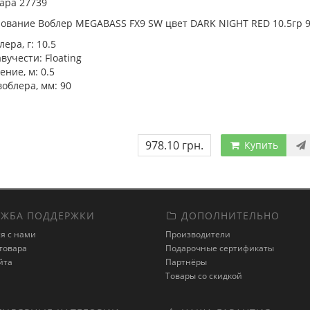
ара 27739
ование Воблер MEGABASS FX9 SW цвет DARK NIGHT RED 10.5гр 90
лера, г:
10.5
вучести:
Floating
ение, м:
0.5
облера, мм:
90
978.10 грн.
Купить
ЖБА ПОДДЕРЖКИ
ДОПОЛНИТЕЛЬНО
я с нами
Производители
товара
Подарочные сертификаты
йта
Партнёры
Товары со скидкой