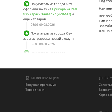
Код тов
Покупатель из города Kiev
Наимен
оформил заказ на
Прикормка Real
fish Карась Халва 1кг (9996147)
и
Вес воб
еще 7 товаров
Тип пла
08:06 09.08.2026
Заглубл
Длина в
Покупатель из города Kiev
зарегистрировал новый аккаунт
08:05 09.08.2026
Покупатель из города
Пивденне оформил заказ на
Хлыст
карбоновый цельный Solid
(9996053)
и еще 3 товара
23:48 08.08.2026
ИНФОРМАЦИЯ
СЛУ
Покупатель из города
Бонусная программа
Связатьс
Пивденне зарегистрировал новый
Товар тижня
Возврат 
аккаунт
Карта са
23:47 08.08.2026
Покупатель из города Велика