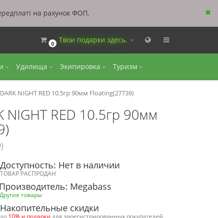
ередплаті на рахунок ФОП.
Твои подарки здесь.
0
ки
Удилища
Экипировка
Туризм
ARK NIGHT RED 10.5гр 90мм Floating(27739)
 NIGHT RED 10.5гр 90мм
9)
)
Доступность: Нет в наличии
ТОВАР РАСПРОДАН
Производитель: Megabass
Другие товары
Накопительные скидки
до
10% и подарки
для зарегистрированных покупателей.