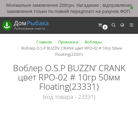
Мінімальне замовлення 200грн. Нагадаємо : відправляємо
замовлення тільки по повній передплаті на рахунок ФОП.
Дом
Рыбака
0
Рыболовные снасти
Главная
Приманки
Воблеры
Воблер O.S.P BUZZN’ CRANK цвет RPO-02 # 10гр 50мм
Floating(23331)
Воблер O.S.P BUZZN’ CRANK
цвет RPO-02 # 10гр 50мм
Floating(23331)
(код товара - 23331)