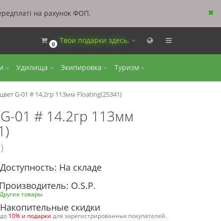
ередплаті на рахунок ФОП.
Твои подарки здесь.
0
ки
Удилища
Экипировка
Туризм
вет G-01 # 14.2гр 113мм Floating(25341)
 G-01 # 14.2гр 113мм
1)
)
Доступность: На складе
Производитель: O.S.P.
Другие товары
Накопительные скидки
до
10% и подарки
для зарегистрированных покупателей.