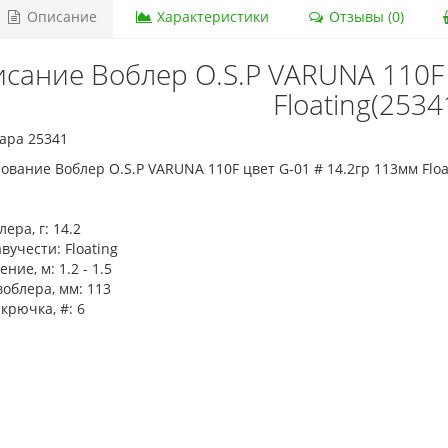
Описание
Характеристики
Отзывы (0)
сание Воблер O.S.P VARUNA 110F 
Floating(2534
ара 25341
вание Воблер O.S.P VARUNA 110F цвет G-01 # 14.2гр 113мм Floa
лера, г:
14.2
вучести:
Floating
ение, м:
1.2 - 1.5
облера, мм:
113
крючка, #:
6