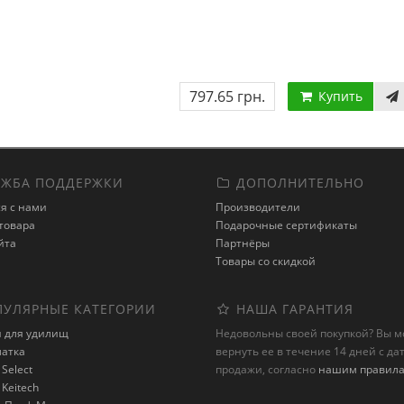
797.65 грн.
Купить
ЖБА ПОДДЕРЖКИ
ДОПОЛНИТЕЛЬНО
я с нами
Производители
товара
Подарочные сертификаты
йта
Партнёры
Товары со скидкой
УЛЯРНЫЕ КАТЕГОРИИ
НАША ГАРАНТИЯ
и для удилищ
Недовольны своей покупкой? Вы 
латка
вернуть ее в течение 14 дней с да
Select
продажи, согласно
нашим правил
Keitech