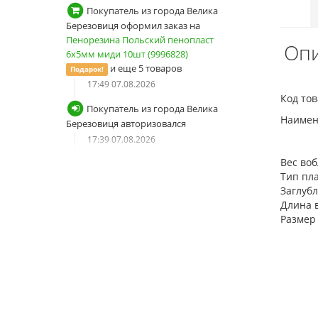
Покупатель из города Велика
Березовиця оформил заказ на
Пенорезина Польский пенопласт
Опи
6х5мм миди 10шт (9996828)
и еще 5 товаров
Подарок!
17:49 07.08.2026
Код тов
Покупатель из города Велика
Наимено
Березовиця авторизовался
17:39 07.08.2026
Вес воб
Покупатель из города Велика
Тип пла
Березовиця сбросил пароль от
Заглубл
учетной записи
Длина в
17:38 07.08.2026
Размер 
Покупатель из города Велика
Березовиця запросил новый
пароль
17:38 07.08.2026
Покупатель из города Дніпро