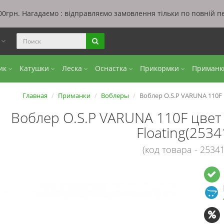
0грн. Нагадаємо : відправляємо замовлення тільки по повній п
ы
бик
Катушки
Леска
Оснастка
Прикормки
Приман
Главная
Приманки
Воблеры
Воблер O.S.P VARUNA 110F ц
Воблер O.S.P VARUNA 110F цвет
Floating(2534
(код товара - 25341