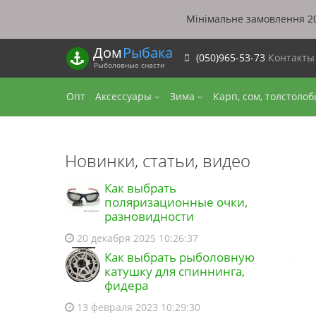
Мінімальне замовлення 20
Дом
Рыбака
(050)965-53-73
Контакт
Рыболовные снасти
Опт
Аксессуары
Зима
Карп, сом, толстоло
Новинки, статьи, видео
Как выбрать
поляризационные очки,
разновидности
20 декабря 2025 10:26:37
Как выбрать рыболовную
катушку для спиннинга,
фидера
13 февраля 2023 10:29:30