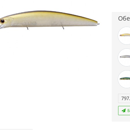
Обе
797
Б