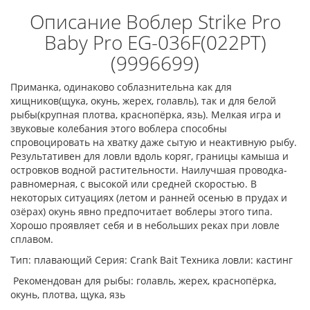
Описание Воблер Strike Pro
Baby Pro EG-036F(022PT)
(9996699)
Приманка, одинаково соблазнительна как для
хищников(щука, окунь, жерех, голавль), так и для белой
рыбы(крупная плотва, краснопёрка, язь). Мелкая игра и
звуковые колебания этого воблера способны
спровоцировать на хватку даже сытую и неактивную рыбу.
Результативен для ловли вдоль коряг, границы камыша и
островков водной растительности. Наилучшая проводка-
равномерная, с высокой или средней скоростью. В
некоторых ситуациях (летом и ранней осенью в прудах и
озёрах) окунь явно предпочитает воблеры этого типа.
Хорошо проявляет себя и в небольших реках при ловле
сплавом.
Тип: плавающий Серия: Crank Bait Техника ловли: кастинг
Рекомендован для рыбы: голавль, жерех, краснопёрка,
окунь, плотва, щука, язь