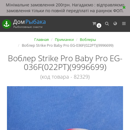
Мінімальне замовлення 200грн. Нагадаємо : відправляємо
замовлення тільки по повній передплаті на рахунок ФОП.
Дом
Рыбака
0
Рыболовные снасти
Главная
Приманки
Воблеры
Воблер Strike Pro Baby Pro EG-036F(022PT)(9996699)
Воблер Strike Pro Baby Pro EG-
036F(022PT)(9996699)
(код товара - 82329)