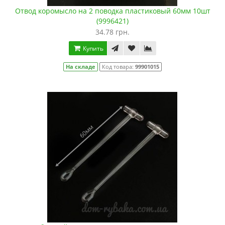
Отвод коромысло на 2 поводка пластиковый 60мм 10шт
(9996421)
34.78 грн.
Купить
На складе
Код товара:
99901015