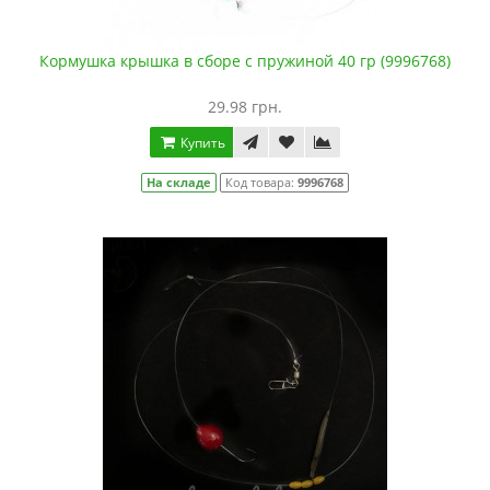
Кормушка крышка в сборе с пружиной 40 гр (9996768)
29.98 грн.
Купить
На складе
Код товара:
9996768