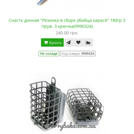
Снасть донная "Резинка в сборе убийца карася" 180гр 3
пруж. 3 крючка(9990324)
240.00 грн.
Купить
На складе
Код товара:
9990324