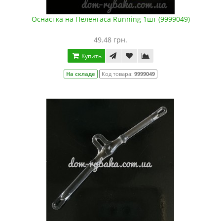
Оснастка на Пеленгаса Running 1шт (9999049)
49.48 грн.
Купить
На складе
Код товара:
9999049