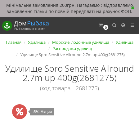
Мінімальне замовлення 200грн. Нагадаємо : відправляємо
замовлення тільки по повній передплаті на рахунок ФОП.
Дом
Рыбака
0
Рыболовные снасти
Главная
Удилища
Морские, лодочные удилища
Удилища
Распродажа удилищ
Удилище Spro Sensitive Allround 2.7m up 400g(2681275)
Удилище Spro Sensitive Allround
2.7m up 400g(2681275)
(код товара - 2681275)
-5%
Акция