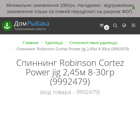
Мінімальне замовлення 200грн. Нагадаємо : відправляємо
замовлення тільки по повній передплаті на рахунок ФОП.
Дом
Рыбака
0
Рыболовные снасти
Главная
Удилища
Спиннинговые удилища
Спиннинг Robinson Cortez Power jig 2,45м 8-30гр (9992479)
Спиннинг Robinson Cortez
Power jig 2,45м 8-30гр
(9992479)
(код товара - 9992479)