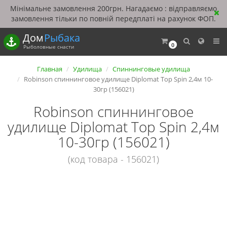
Мінімальне замовлення 200грн. Нагадаємо : відправляємо
замовлення тільки по повній передплаті на рахунок ФОП.
Дом
Рыбака
0
Рыболовные снасти
Главная
Удилища
Спиннинговые удилища
Robinson спиннинговое удилище Diplomat Top Spin 2,4м 10-
30гр (156021)
Robinson спиннинговое
удилище Diplomat Top Spin 2,4м
10-30гр (156021)
(код товара - 156021)