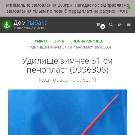
Мінімальне замовлення 200грн. Нагадаємо : відправляємо
замовлення тільки по повній передплаті на рахунок ФОП.
Дом
Рыбака
0
Рыболовные снасти
Главная
Зима
Зимние удилища
Удилище зимнее 31 см пенопласт (9996306)
Удилище зимнее 31 см
пенопласт (9996306)
(код товара - 9996291)