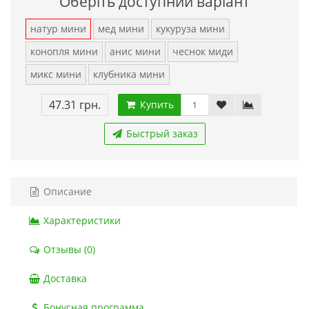
Оберіть доступний варіант
натур мини
мед мини
кукуруза мини
конопля мини
анис мини
чеснок миди
микс мини
клубника мини
47.31 грн.
Купить
Быстрый заказ
Описание
Характеристики
Отзывы (0)
Доставка
Бонусная программа