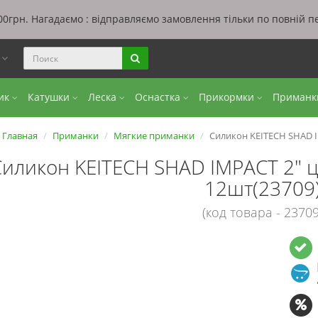
0грн. Нагадаємо : відправляємо замовлення тільки по повній п
ы
бик
Катушки
Леска
Оснастка
Прикормки
Приман
Главная
Приманки
Мягкие приманки
Силикон KEITECH SHAD I
Силикон KEITECH SHAD IMPACT 2" ц
12шт(23709
(код товара - 23709