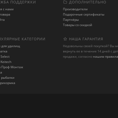
ЖБА ПОДДЕРЖКИ
ДОПОЛНИТЕЛЬНО
я с нами
Производители
товара
Подарочные сертификаты
йта
Партнёры
Товары со скидкой
УЛЯРНЫЕ КАТЕГОРИИ
НАША ГАРАНТИЯ
и для удилищ
Недовольны своей покупкой? Вы 
латка
вернуть ее в течение 14 дней с да
Select
продажи, согласно
нашим правил
Keitech
 Проф Монтаж
ка
я рыбалки
 прикормка