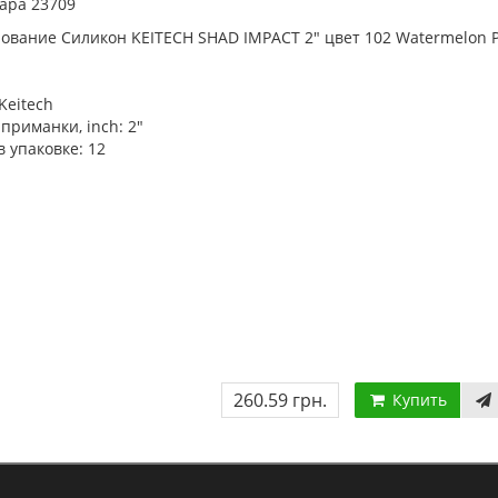
ара 23709
вание Силикон KEITECH SHAD IMPACT 2" цвет 102 Watermelon P
Keitech
приманки, inch:
2"
в упаковке:
12
260.59 грн.
Купить