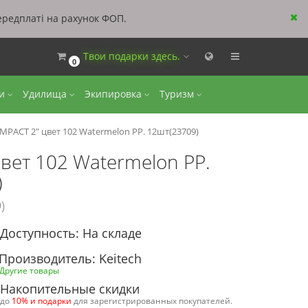
ередплаті на рахунок ФОП.
Твои подарки здесь.
0
ки
Удилища
Экипировка
Туризм
MPACT 2" цвет 102 Watermelon PP. 12шт(23709)
вет 102 Watermelon PP.
)
)
Доступность: На складе
Производитель: Keitech
Другие товары
Накопительные скидки
до
10% и подарки
для зарегистрированных покупателей.