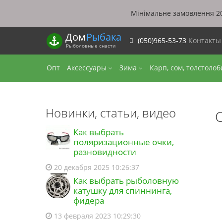
Мінімальне замовлення 20
Дом
Рыбака
(050)965-53-73
Контакт
Рыболовные снасти
Опт
Аксессуары
Зима
Карп, сом, толстоло
Новинки, статьи, видео
Как выбрать
поляризационные очки,
разновидности
20 декабря 2025 10:26:37
Как выбрать рыболовную
катушку для спиннинга,
фидера
13 февраля 2023 10:29:30