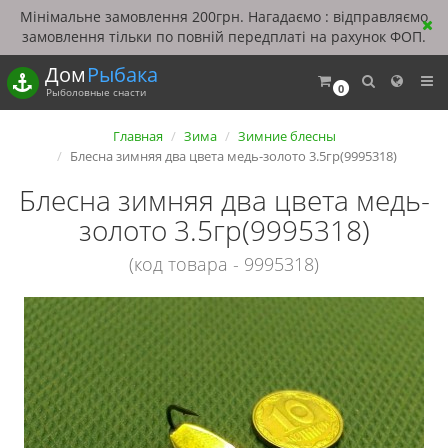
Мінімальне замовлення 200грн. Нагадаємо : відправляємо
замовлення тільки по повній передплаті на рахунок ФОП.
Дом
Рыбака
0
Рыболовные снасти
Главная
Зима
Зимние блесны
Блесна зимняя два цвета медь-золото 3.5гр(9995318)
Блесна зимняя два цвета медь-
золото 3.5гр(9995318)
(код товара - 9995318)