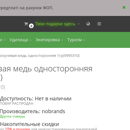
ередплаті на рахунок ФОП.
Твои подарки здесь.
0
ки
Удилища
Экипировка
Туризм
окуневая медь односторонняя 1гр(9995310)
вая медь односторонняя
)
0)
Доступность: Нет в наличии
ТОВАР РАСПРОДАН
Производитель: nobrands
Другие товары
Накопительные скидки
до
10% и подарки
для зарегистрированных покупателей.