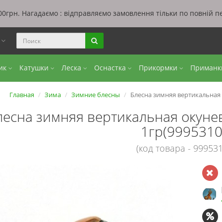
0грн. Нагадаємо : відправляємо замовлення тільки по повній п
ы
бик
Катушки
Леска
Оснастка
Прикормки
Приман
Главная
Зима
Зимние блесны
Блесна зимняя вертикальная 
лесна зимняя вертикальная окуне
1гр(9995310
(код товара - 999531