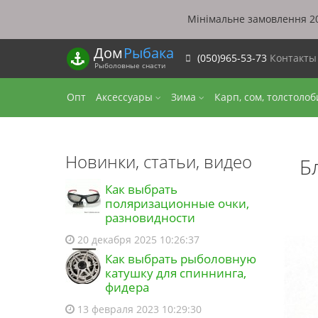
Мінімальне замовлення 20
Дом
Рыбака
(050)965-53-73
Контакт
Рыболовные снасти
Опт
Аксессуары
Зима
Карп, сом, толстоло
Новинки, статьи, видео
Б
Как выбрать
поляризационные очки,
разновидности
20 декабря 2025 10:26:37
Как выбрать рыболовную
катушку для спиннинга,
фидера
13 февраля 2023 10:29:30