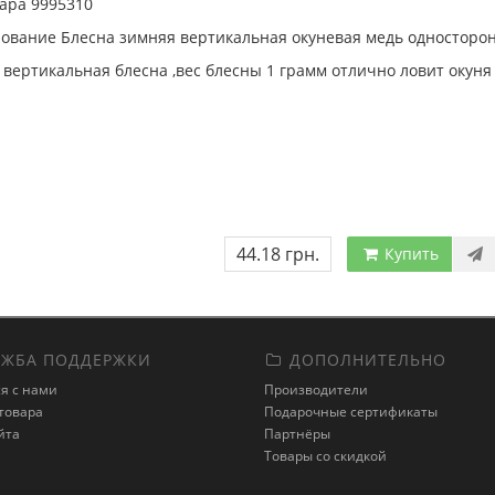
ара 9995310
ование Блесна зимняя вертикальная окуневая медь односторо
вертикальная блесна ,вес блесны 1 грамм отлично ловит окуня 
44.18 грн.
Купить
ЖБА ПОДДЕРЖКИ
ДОПОЛНИТЕЛЬНО
я с нами
Производители
товара
Подарочные сертификаты
йта
Партнёры
Товары со скидкой