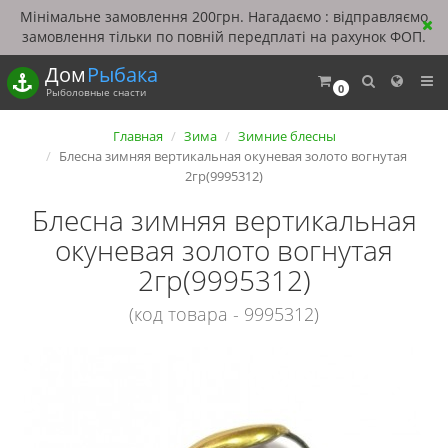
Мінімальне замовлення 200грн. Нагадаємо : відправляємо
замовлення тільки по повній передплаті на рахунок ФОП.
Дом
Рыбака
0
Рыболовные снасти
Главная
Зима
Зимние блесны
Блесна зимняя вертикальная окуневая золото вогнутая
2гр(9995312)
Блесна зимняя вертикальная
окуневая золото вогнутая
2гр(9995312)
(код товара - 9995312)